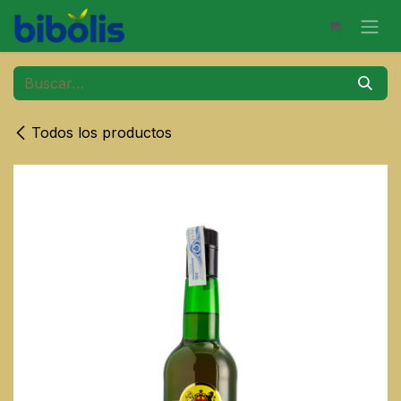
Ir al contenido
Todos los productos