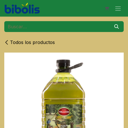
Ir al contenido
Todos los productos