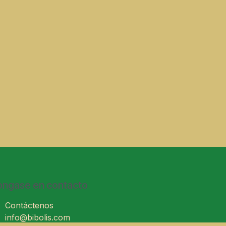
ongase en contacto
Contáctenos
info@bibolis.com