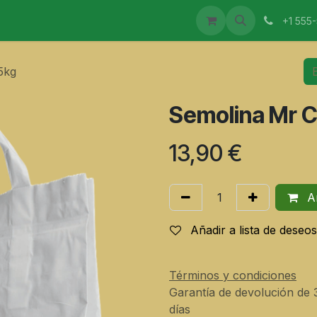
CTOS
MAESTROS ELABORADORES
EVENTOS
I
+1 555
5kg
Semolina Mr C
13,90
€
Añ
Añadir a lista de deseos
Términos y condiciones
Garantía de devolución de 
días