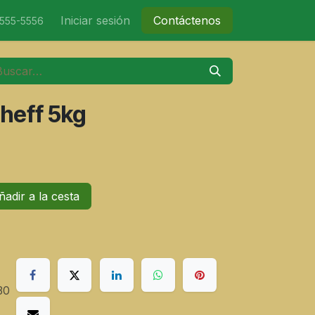
nicio
Tienda
Iniciar sesión
Eventos
Contáctenos
Contáctenos
-555-5556
heff 5kg
adir a la cesta
30