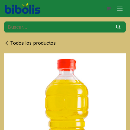
Ir al contenido
Todos los productos