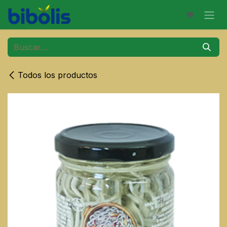
Ir al contenido
Todos los productos