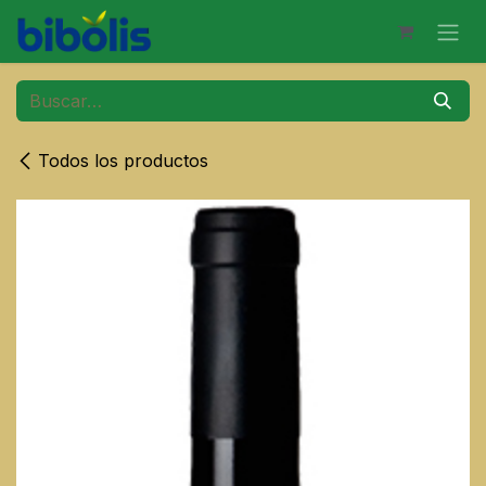
Ir al contenido
Todos los productos