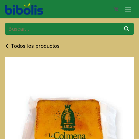
Ir al contenido
Todos los productos