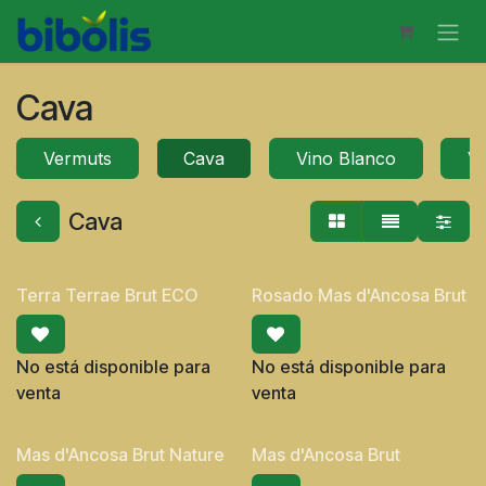
Ir al contenido
Cava
Vermuts
Cava
Vino Blanco
V
Cava
Terra Terrae Brut ECO
Rosado Mas d'Ancosa Brut
No está disponible para
No está disponible para
venta
venta
Mas d'Ancosa Brut Nature
Mas d'Ancosa Brut