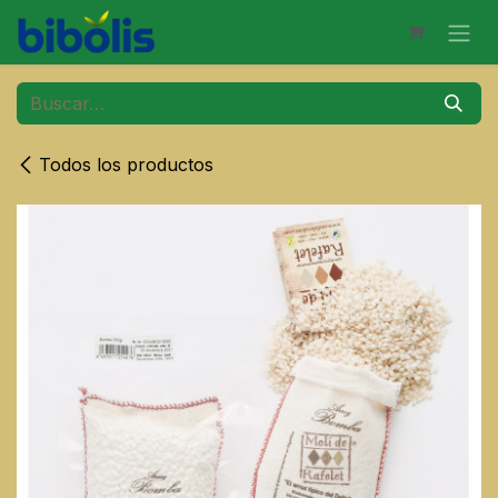
Ir al contenido
Todos los productos