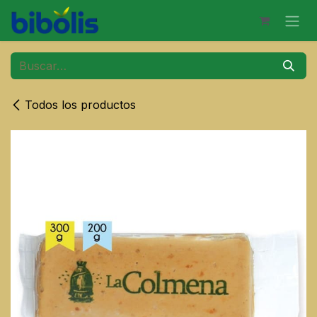
Ir al contenido
Todos los productos