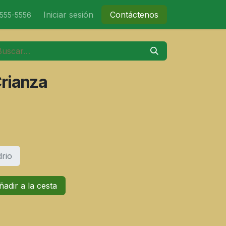
nicio
Tienda
Iniciar sesión
Eventos
Contáctenos
Contáctenos
-555-5556
rianza
drio
adir a la cesta