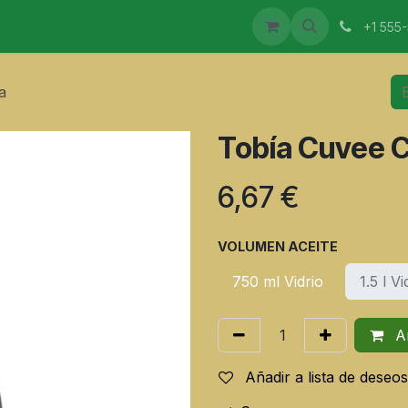
CTOS
MAESTROS ELABORADORES
EVENTOS
I
+1 555
a
Tobía Cuvee C
6,67
€
VOLUMEN ACEITE
750 ml Vidrio
1.5 l Vi
Añ
Añadir a lista de deseos