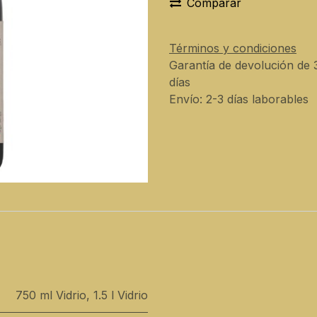
Comparar
Términos y condiciones
Garantía de devolución de 
días
Envío: 2-3 días laborables
750 ml Vidrio
,
1.5 l Vidrio