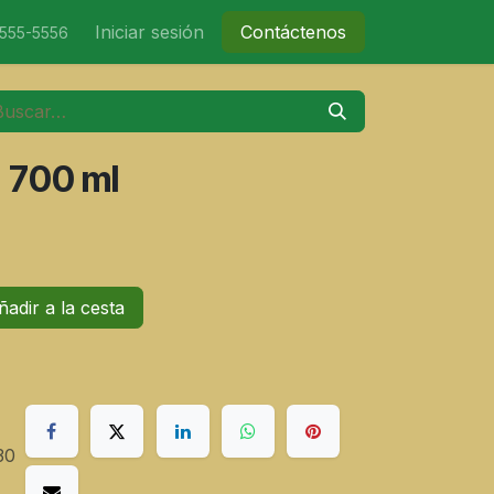
nicio
Tienda
Iniciar sesión
Eventos
Contáctenos
Contáctenos
-555-5556
 700 ml
adir a la cesta
30