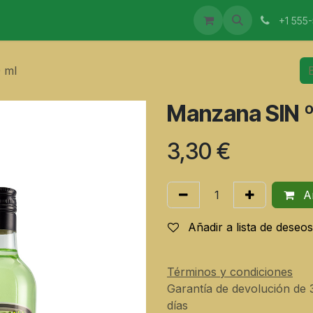
CTOS
MAESTROS ELABORADORES
EVENTOS
I
+1 555
 ml
Manzana SIN º
3,30
€
Añ
Añadir a lista de deseos
Términos y condiciones
Garantía de devolución de 
días