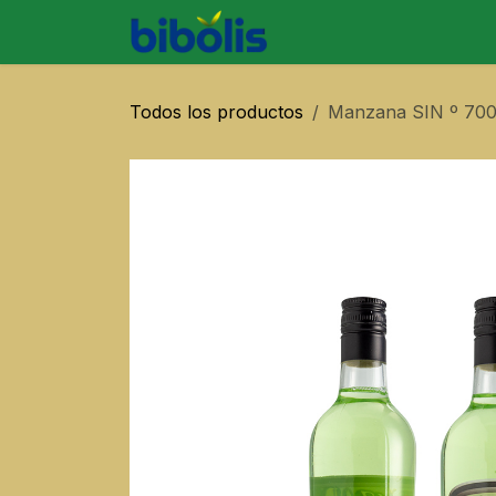
Ir al contenido
SOBRE BIBO
PRODU
Todos los productos
Manzana SIN º 700