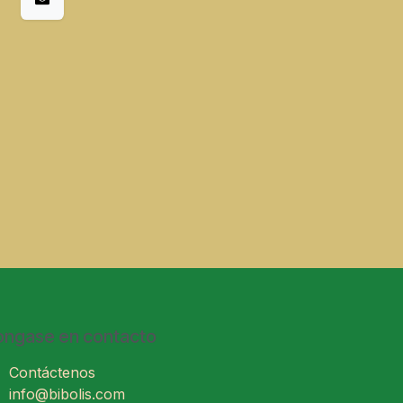
ongase en contacto
Contáctenos
info@bibolis.com