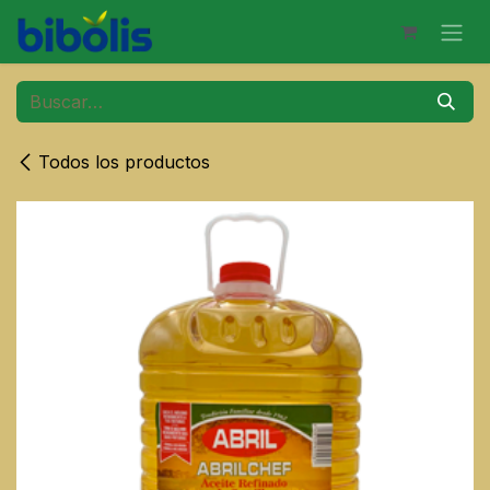
Ir al contenido
Todos los productos