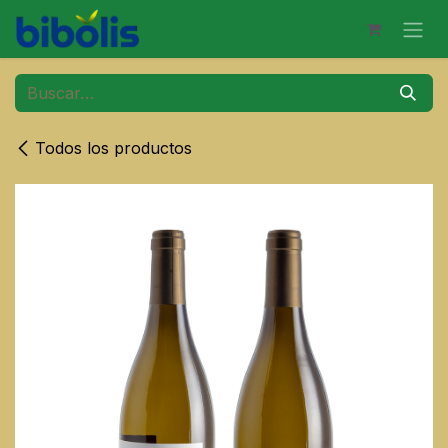
Ir al contenido
Todos los productos