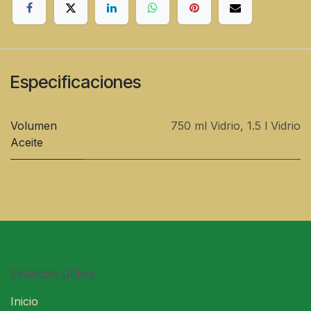
Especificaciones
Volumen
750 ml Vidrio
,
1.5 l Vidrio
Aceite
Enlaces útiles
Inicio