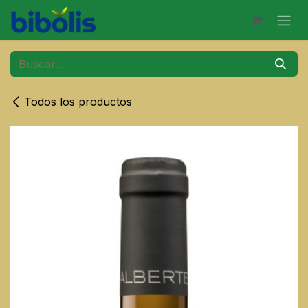
Ir al contenido
Todos los productos