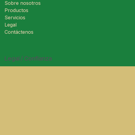
Sobre nosotros
Productos
Servicios
Legal
Contáctenos
Legal / Confianza
Aviso legal y condiciones generales del sitio
Condiciones generales de venta
Desistimiento ( formulario )
Politica de cookies
Pongase en contacto