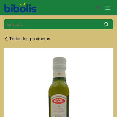
Ir al contenido
Todos los productos